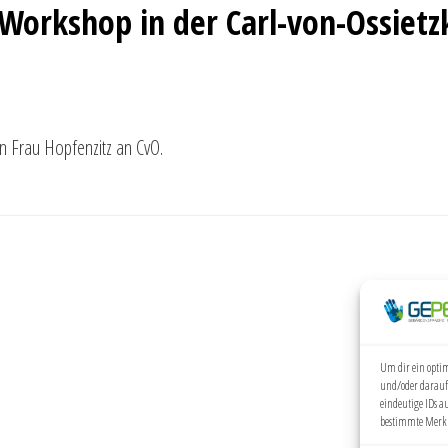
-Workshop in der Carl-von-Ossie
 Frau Hopfenzitz an CvO.
Um dir ein optim
und/oder darauf
eindeutige IDs a
bestimmte Merkm