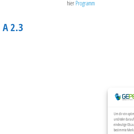
hier
Programm
 A 2.3
Um dir ein optim
und/oder darauf
eindeutige IDs a
bestimmte Merkm