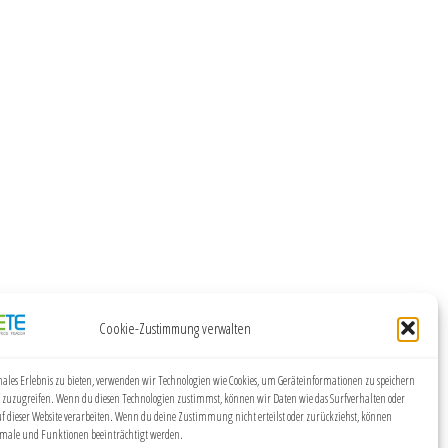
Cookie-Zustimmung verwalten
ales Erlebnis zu bieten, verwenden wir Technologien wie Cookies, um Geräteinformationen zu speichern
 zuzugreifen. Wenn du diesen Technologien zustimmst, können wir Daten wie das Surfverhalten oder
uf dieser Website verarbeiten. Wenn du deine Zustimmung nicht erteilst oder zurückziehst, können
ale und Funktionen beeinträchtigt werden.