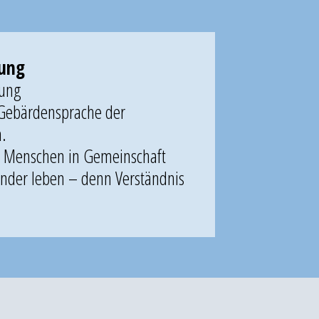
kung
dung
 Gebärdensprache der
n.
e Menschen in Gemeinschaft
nder leben – denn Verständnis