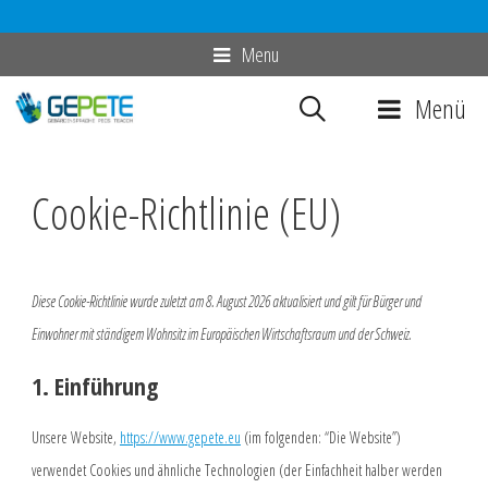
Zum
Menu
Inhalt
Menü
springen
Cookie-Richtlinie (EU)
Diese Cookie-Richtlinie wurde zuletzt am 8. August 2026 aktualisiert und gilt für Bürger und
Einwohner mit ständigem Wohnsitz im Europäischen Wirtschaftsraum und der Schweiz.
1. Einführung
Unsere Website,
https://www.gepete.eu
(im folgenden: “Die Website”)
verwendet Cookies und ähnliche Technologien (der Einfachheit halber werden