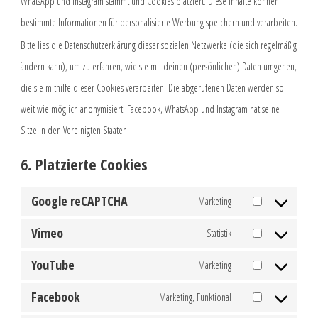
WhatsApp und Instagram stammt und Cookies platziert. Diese Inhalte können
bestimmte Informationen für personalisierte Werbung speichern und verarbeiten.
Bitte lies die Datenschutzerklärung dieser sozialen Netzwerke (die sich regelmäßig
ändern kann), um zu erfahren, wie sie mit deinen (persönlichen) Daten umgehen,
die sie mithilfe dieser Cookies verarbeiten. Die abgerufenen Daten werden so
weit wie möglich anonymisiert. Facebook, WhatsApp und Instagram hat seine
Sitze in den Vereinigten Staaten
6. Platzierte Cookies
Google reCAPTCHA
Marketing
Consent
to
service
Vimeo
Statistik
Consent
google-
to
recaptcha
service
YouTube
Marketing
Consent
vimeo
to
service
Facebook
Marketing, Funktional
Consent
youtube
to