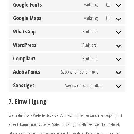
service
Google Fonts
Marketing
Consent
facebook
to
service
Google Maps
Marketing
Consent
google-
to
fonts
service
WhatsApp
Funktional
Consent
google-
to
maps
service
WordPress
Funktional
Consent
whatsapp
to
service
Complianz
Funktional
Consent
wordpress
to
service
Adobe Fonts
Zweck wird noch ermittelt
Consent
complianz
to
service
Sonstiges
Zweck wird noch ermittelt
Consent
adobe-
to
fonts
service
7. Einwilligung
sonstiges
Wenn du unsere Website das erste Mal besuchst, zeigen wir dir ein Pop-Up mit
einer Erklärung über Cookies. Sobald du auf „Einstellungen speichern“ klickst,
gibst du uns deine Einwilligung alle von dir gewählten Kategorien von Cookies