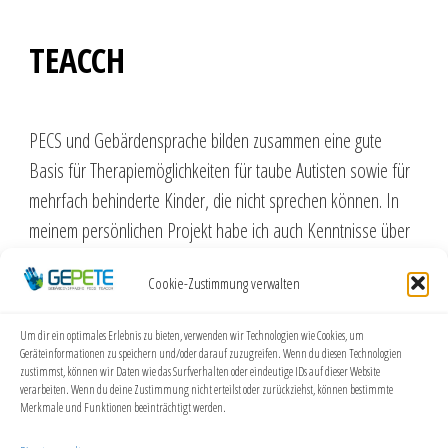
TEACCH
PECS und Gebärdensprache bilden zusammen eine gute
Basis für Therapiemöglichkeiten für taube Autisten sowie für
mehrfach behinderte Kinder, die nicht sprechen können. In
meinem persönlichen Projekt habe ich auch Kenntnisse über
TEACCH erworben.
Cookie-Zustimmung verwalten
Weiterlesen …
Um dir ein optimales Erlebnis zu bieten, verwenden wir Technologien wie Cookies, um
Geräteinformationen zu speichern und/oder darauf zuzugreifen. Wenn du diesen Technologien
zustimmst, können wir Daten wie das Surfverhalten oder eindeutige IDs auf dieser Website
PECS
verarbeiten. Wenn du deine Zustimmung nicht erteilst oder zurückziehst, können bestimmte
Merkmale und Funktionen beeinträchtigt werden.