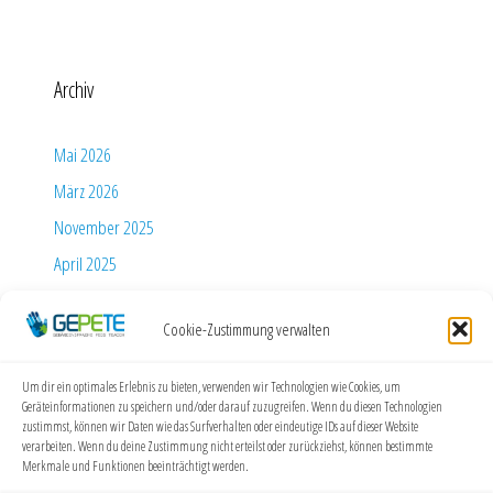
Archiv
Mai 2026
März 2026
November 2025
April 2025
Januar 2023
Cookie-Zustimmung verwalten
Februar 2021
Januar 2021
Um dir ein optimales Erlebnis zu bieten, verwenden wir Technologien wie Cookies, um
Juni 2020
Geräteinformationen zu speichern und/oder darauf zuzugreifen. Wenn du diesen Technologien
zustimmst, können wir Daten wie das Surfverhalten oder eindeutige IDs auf dieser Website
April 2020
verarbeiten. Wenn du deine Zustimmung nicht erteilst oder zurückziehst, können bestimmte
Merkmale und Funktionen beeinträchtigt werden.
November 2018