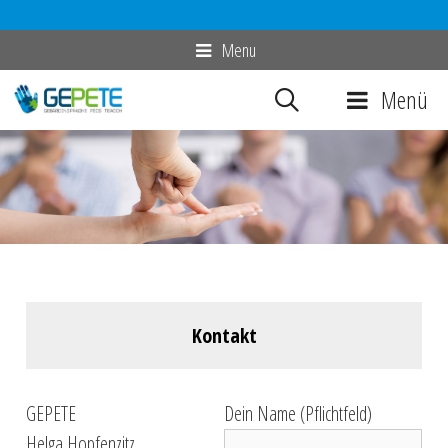
Zum
Menu
Inhalt
Menü
springen
Kontakt
GEPETE
Dein Name (Pflichtfeld)
Helga Hopfenzitz