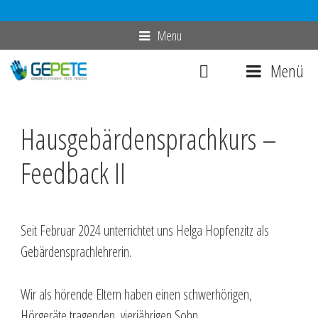
Zum
Menu
Inhalt
Menü
springen
Hausgebärdensprachkurs –
Feedback II
Seit Februar 2024 unterrichtet uns Helga Hopfenzitz als
Gebärdensprachlehrerin.
Wir als hörende Eltern haben einen schwerhörigen,
Hörgeräte tragenden, vierjährigen Sohn.