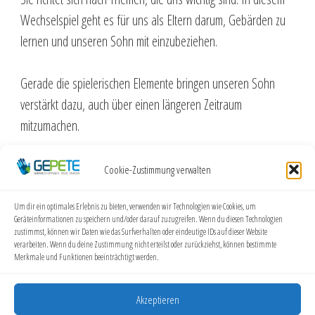
Wechselspiel geht es für uns als Eltern darum, Gebärden zu
lernen und unseren Sohn mit einzubeziehen.
Gerade die spielerischen Elemente bringen unseren Sohn
verstärkt dazu, auch über einen längeren Zeitraum
mitzumachen.
Die Besuche gestaltet Frau Hopfenzitz sehr
Cookie-Zustimmung verwalten
abwechslungsreich und kreativ. Neben dem Erlernen von
Grundgebärden (wie Vokabeln) orientiert Sie sich stark an
Um dir ein optimales Erlebnis zu bieten, verwenden wir Technologien wie Cookies, um
Geräteinformationen zu speichern und/oder darauf zuzugreifen. Wenn du diesen Technologien
unserem Alltag. Die Gebärden lernen wir in Alltagssituation
zustimmst, können wir Daten wie das Surfverhalten oder eindeutige IDs auf dieser Website
verarbeiten. Wenn du deine Zustimmung nicht erteilst oder zurückziehst, können bestimmte
wie beim Einkaufen, Spielen, Büchern usw. Außerdem bringt
Merkmale und Funktionen beeinträchtigt werden.
Frau Hopfenzitz auch selbst Spiele, Bücher …. mit, die
unseren Sohn animieren, mitzumachen.
Akzeptieren