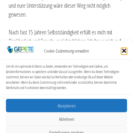
und eure Unterstützung wäre dieser Weg nicht möglich
gewesen.
Nach fast 15 Jahren Selbstständigkeit erfüllt es mich mit
Dankbarkeit und Freude, zurückzublicken. Ich freue mich auf
alles, was noch vor uns liegt.
Cookie-Zustimmung verwalten
❤️ Vielen Dank an alle, die mich auf diesem Weg begleitet
Um dir ein optimales Erlebnis zu bieten, verwenden wir Technologien wie Cookies, um
Geräteinformationen zu speichern und/oder darauf zuzugreifen. Wenn du diesen Technologien
haben.
zustimmst, können wir Daten wie das Surfverhalten oder eindeutige IDs auf dieser Website
verarbeiten. Wenn du deine Zustimmung nicht erteilst oder zurückziehst, können bestimmte
Merkmale und Funktionen beeinträchtigt werden.
Herzliche Grüße
Akzeptieren
Helga Hopfenzitz
Ablehnen
Staatlich anerkannte Gebärdensprachlehrerin
GEPETE – Gebärdensprachschule
GEPETE
Helga Hopfenzitz | Elbestraße 15, 53919 Weilerswist |
Einstellungen ansehen