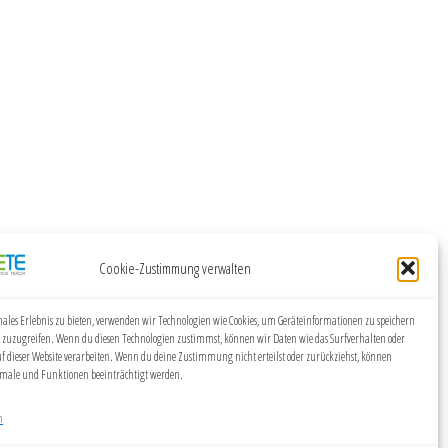
Cookie-Zustimmung verwalten
ales Erlebnis zu bieten, verwenden wir Technologien wie Cookies, um Geräteinformationen zu speichern
 zuzugreifen. Wenn du diesen Technologien zustimmst, können wir Daten wie das Surfverhalten oder
uf dieser Website verarbeiten. Wenn du deine Zustimmung nicht erteilst oder zurückziehst, können
ale und Funktionen beeinträchtigt werden.
n