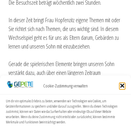
Die Besuchszeit beträgt wöchentlich zwei Stunden.
In dieser Zeit bringt Frau Hopfenzitz eigene Themen mit oder
Sie richtet sich nach Themen, die uns wichtig sind. In diesem
Wechselspiel geht es für uns als Eltern darum, Gebärden zu
lernen und unseren Sohn mit einzubeziehen.
Gerade die spielerischen Elemente bringen unseren Sohn
verstärkt dazu, auch über einen längeren Zeitraum
mitzumachen.
Cookie-Zustimmung verwalten
Die Besuche gestaltet Frau Hopfenzitz sehr
Um dir ein optimales Erlebnis zu bieten, verwenden wir Technologien wie Cookies, um
abwechslungsreich und kreativ. Neben dem Erlernen von
Geräteinformationen zu speichern und/oder darauf zuzugreifen. Wenn du diesen Technologien
zustimmst, können wir Daten wie das Surfverhalten oder eindeutige IDs auf dieser Website
Grundgebärden (wie Vokabeln) orientiert Sie sich stark an
verarbeiten. Wenn du deine Zustimmung nicht erteilst oder zurückziehst, können bestimmte
Merkmale und Funktionen beeinträchtigt werden.
unserem Alltag. Die Gebärden lernen wir in Alltagssituation