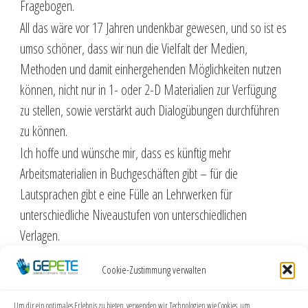
Fragebogen.
All das wäre vor 17 Jahren undenkbar gewesen, und so ist es
umso schöner, dass wir nun die Vielfalt der Medien,
Methoden und damit einhergehenden Möglichkeiten nutzen
können, nicht nur in 1- oder 2-D Materialien zur Verfügung
zu stellen, sowie verstärkt auch Dialogübungen durchführen
zu können.
Ich hoffe und wünsche mir, dass es künftig mehr
Arbeitsmaterialien in Buchgeschäften gibt – für die
Lautsprachen gibt e eine Fülle an Lehrwerken für
unterschiedliche Niveaustufen von unterschiedlichen
Verlagen.
Mit der aktuellen Diskussion zur CI-Versorgung rücken auch
Cookie-Zustimmung verwalten
andere Kommunikationsformen, wie z.B. LBG, LUG und LUK
in den Fokus. Ich wünsche mir sehr, dass es eine klare
Um dir ein optimales Erlebnis zu bieten, verwenden wir Technologien wie Cookies, um