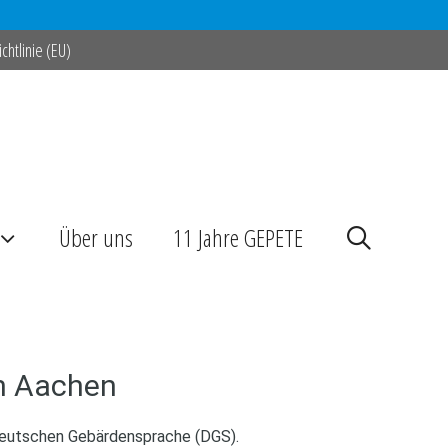
chtlinie (EU)
Über uns
11 Jahre GEPETE
n Aachen
 Deutschen Gebärdensprache (DGS).