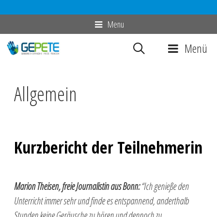
Zum
Menu
Inhalt
Menü
springen
Allgemein
Kurzbericht der Teilnehmerin
Marion Theisen, freie Journalistin aus Bonn:
“Ich genieße den
Unterricht immer sehr und finde es entspannend, anderthalb
Stunden keine Geräusche zu hören und dennoch zu