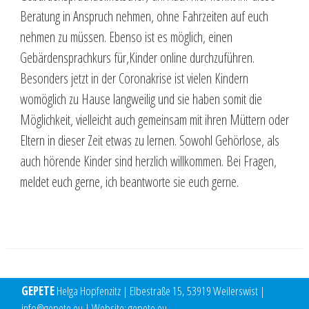
Beratung in Anspruch nehmen, ohne Fahrzeiten auf euch
nehmen zu müssen. Ebenso ist es möglich, einen
Gebärdensprachkurs für,Kinder online durchzuführen.
Besonders jetzt in der Coronakrise ist vielen Kindern
womöglich zu Hause langweilig und sie haben somit die
Möglichkeit, vielleicht auch gemeinsam mit ihren Müttern oder
Eltern in dieser Zeit etwas zu lernen. Sowohl Gehörlose, als
auch hörende Kinder sind herzlich willkommen. Bei Fragen,
meldet euch gerne, ich beantworte sie euch gerne.
Seite
Seite
←
Zurück
1
2
GEPETE
Helga Hopfenzitz | Elbestraße 15, 53919 Weilerswist |
info@gepete.eu | Website: gepete.eu