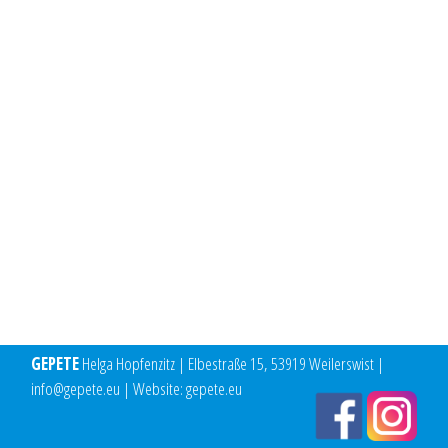
GEPETE
Helga Hopfenzitz | Elbestraße 15, 53919 Weilerswist |
info@gepete.eu | Website: gepete.eu