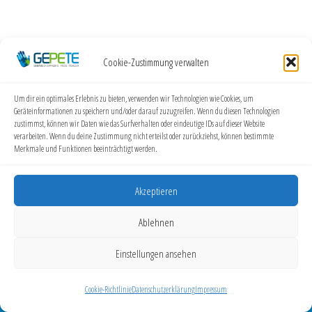
Cookie-Zustimmung verwalten
Um dir ein optimales Erlebnis zu bieten, verwenden wir Technologien wie Cookies, um
Geräteinformationen zu speichern und/oder darauf zuzugreifen. Wenn du diesen Technologien
zustimmst, können wir Daten wie das Surfverhalten oder eindeutige IDs auf dieser Website
verarbeiten. Wenn du deine Zustimmung nicht erteilst oder zurückziehst, können bestimmte
Merkmale und Funktionen beeinträchtigt werden.
Akzeptieren
Ablehnen
GEPETE
Helga Hopfenzitz | Elbestraße 15, 53919 Weilerswist |
Einstellungen ansehen
info@gepete.eu | Website: gepete.eu
Cookie-Richtlinie
Datenschutzerklärung
Impressum