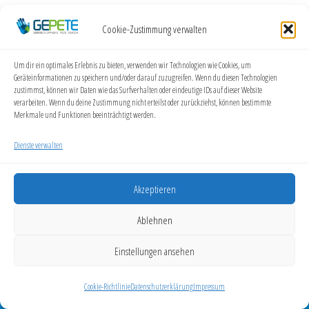
Cookie-Zustimmung verwalten
Um dir ein optimales Erlebnis zu bieten, verwenden wir Technologien wie Cookies, um
Geräteinformationen zu speichern und/oder darauf zuzugreifen. Wenn du diesen Technologien
zustimmst, können wir Daten wie das Surfverhalten oder eindeutige IDs auf dieser Website
verarbeiten. Wenn du deine Zustimmung nicht erteilst oder zurückziehst, können bestimmte
Merkmale und Funktionen beeinträchtigt werden.
Dienste verwalten
Akzeptieren
Ablehnen
GEPETE
Helga Hopfenzitz | Elbestraße 15, 53919 Weilerswist |
Einstellungen ansehen
info@gepete.eu | Website: gepete.eu
Cookie-Richtlinie
Datenschutzerklärung
Impressum