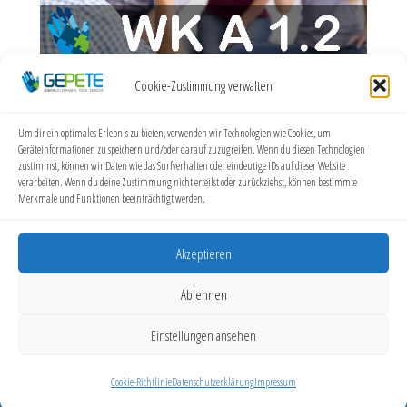
Cookie-Zustimmung verwalten
7 November 2026
Um dir ein optimales Erlebnis zu bieten, verwenden wir Technologien wie Cookies, um
Geräteinformationen zu speichern und/oder darauf zuzugreifen. Wenn du diesen Technologien
zustimmst, können wir Daten wie das Surfverhalten oder eindeutige IDs auf dieser Website
verarbeiten. Wenn du deine Zustimmung nicht erteilst oder zurückziehst, können bestimmte
WK A 1.2 in Aachen
Merkmale und Funktionen beeinträchtigt werden.
Hörgeschädigten Zentrum Aachen
Talbotstr. 13, 52068 Aachen
Akzeptieren
7 November 2026 - bis - 15 November 2026
Ablehnen
GEPETE
Helga Hopfenzitz | Elbestraße 15, 53919 Weilerswist |
Einstellungen ansehen
info@gepete.eu | Website: gepete.eu
Cookie-Richtlinie
Datenschutzerklärung
Impressum