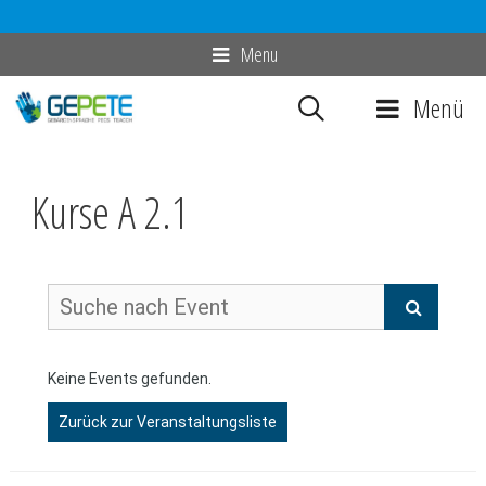
Zum
Menu
Inhalt
Menü
springen
Kurse A 2.1
Keine Events gefunden.
Zurück zur Veranstaltungsliste