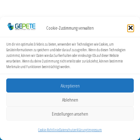
Cookie-Zustimmung verwalten
Um dir ein optimales Erlebnis zu bieten, verwenden wir Technologien wie Cookies, um
Geräteinformationen zu speichern und/oder darauf zuzugreifen. Wenn du diesen Technologien
zustimmst, können wir Daten wie das Surfverhalten oder eindeutige IDs auf dieser Website
verarbeiten. Wenn du deine Zustimmung nicht erteilst oder zurückziehst, können bestimmte
Merkmale und Funktionen beeinträchtigt werden.
Akzeptieren
Ablehnen
GEPETE
Helga Hopfenzitz | Elbestraße 15, 53919 Weilerswist |
Einstellungen ansehen
info@gepete.eu | Website: gepete.eu
Cookie-Richtlinie
Datenschutzerklärung
Impressum