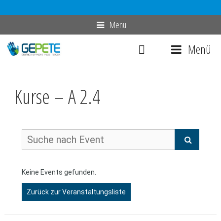
Zum
Menu
Inhalt
Menü
springen
Kurse – A 2.4
Keine Events gefunden.
Zurück zur Veranstaltungsliste