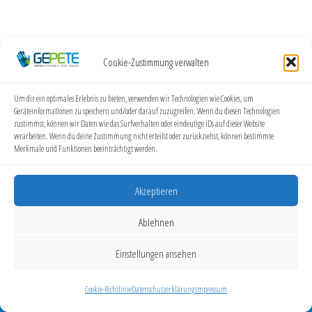
Cookie-Zustimmung verwalten
Um dir ein optimales Erlebnis zu bieten, verwenden wir Technologien wie Cookies, um
Geräteinformationen zu speichern und/oder darauf zuzugreifen. Wenn du diesen Technologien
zustimmst, können wir Daten wie das Surfverhalten oder eindeutige IDs auf dieser Website
verarbeiten. Wenn du deine Zustimmung nicht erteilst oder zurückziehst, können bestimmte
Merkmale und Funktionen beeinträchtigt werden.
Akzeptieren
Ablehnen
GEPETE
Helga Hopfenzitz | Elbestraße 15, 53919 Weilerswist |
Einstellungen ansehen
info@gepete.eu | Website: gepete.eu
Cookie-Richtlinie
Datenschutzerklärung
Impressum